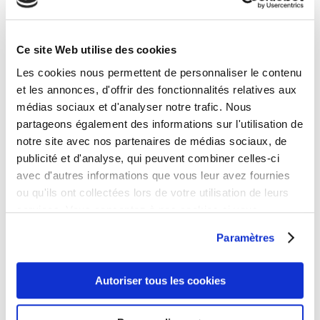
Fiscalité
Déclaration, formalités et conseils
Ce site Web utilise des cookies
Les cookies nous permettent de personnaliser le contenu
et les annonces, d'offrir des fonctionnalités relatives aux
En savoir+
médias sociaux et d'analyser notre trafic. Nous
partageons également des informations sur l'utilisation de
l
notre site avec nos partenaires de médias sociaux, de
publicité et d'analyse, qui peuvent combiner celles-ci
avec d'autres informations que vous leur avez fournies
ou qu'ils ont collectées lors de votre utilisation de leurs
Création d'entreprise
services. Vous consentez à nos cookies si vous
continuez à utiliser notre site Web.
Un spécialiste des « startup » à vos côtés
Paramètres
En savoir+
Autoriser tous les cookies